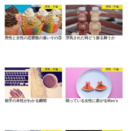
浮気・不倫
浮気・不倫
男性と女性の恋愛観の違いその③
浮気された時どう振る舞うか
浮気・不倫
浮気・不倫
相手の本性がわかる瞬間
弱っている女性に群がるMen's