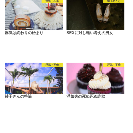
浮気・不倫
SEXのこと
浮気は終わりの始まり
SEXに対し軽い考えの男女
浮気・不倫
浮気・不倫
紗子さんの持論
浮気夫の死ぬ死ぬ詐欺