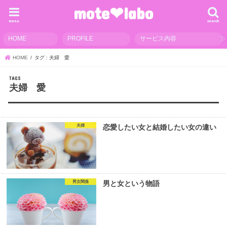
mote❤︎labo
menu
search
HOME
PROFILE
サービス内容
HOME
タグ : 夫婦 愛
夫婦 愛
夫婦
恋愛したい女と結婚したい女の違い
男女関係
男と女という物語