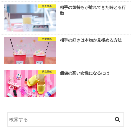
男女関係
相手の気持ちが離れてきた時とる行
動
男女関係
相手の好きは本物か見極める方法
男女関係
価値の高い女性になるには