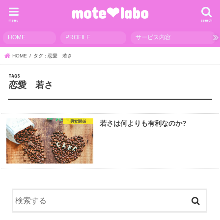
mote❤︎labo
menu
search
HOME
PROFILE
サービス内容
HOME
タグ : 恋愛 若さ
恋愛 若さ
男女関係
若さは何よりも有利なのか?