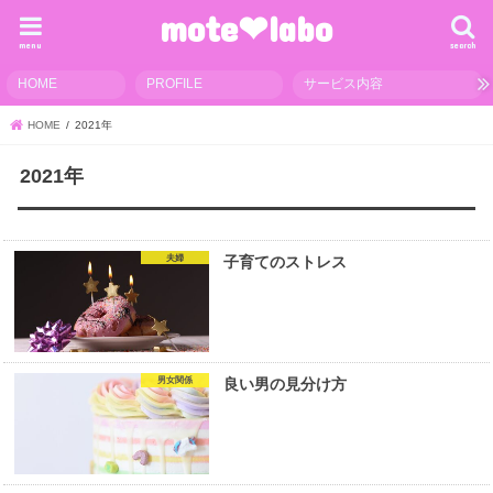
mote❤︎labo
menu
search
HOME
PROFILE
サービス内容
HOME
2021年
2021年
夫婦
子育てのストレス
男女関係
良い男の見分け方