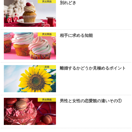
男女関係
別れどき
男女関係
相手に求める知能
夫婦
離婚するかどうか見極めるポイント
男女関係
男性と女性の恋愛観の違いその①