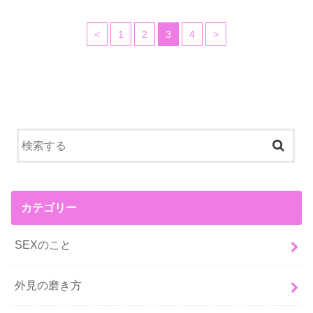
<
1
2
3
4
>
カテゴリー
SEXのこと
外見の磨き方