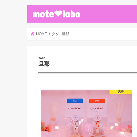
mote❤︎labo
HOME
タグ : 旦那
旦那
夫婦