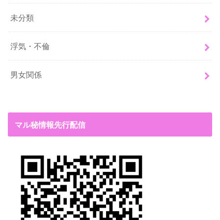
未分類
浮気・不倫
男女関係
マル秘情報先行配信