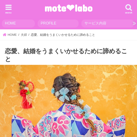
mote❤︎labo
menu
search
HOME
PROFILE
サービス内容
HOME
夫婦
恋愛、結婚をうまくいかせるために諦めること
恋愛、結婚をうまくいかせるために諦めるこ
と