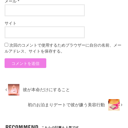
メール
*
サイト
次回のコメントで使用するためブラウザーに自分の名前、メー
ルアドレス、サイトを保存する。
彼が本命だけにすること
初のお泊まりデートで彼が嫌う美容行動
RECOMMEND
こちらの記事も人気です。