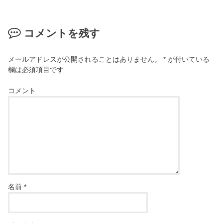
コメントを残す
メールアドレスが公開されることはありません。
*
が付いている
欄は必須項目です
コメント
名前
*