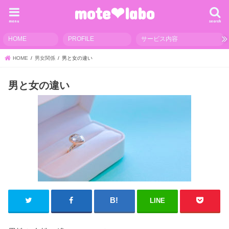
mote❤︎labo
menu
search
HOME
PROFILE
サービス内容
HOME
男女関係
男と女の違い
男と女の違い
LINE