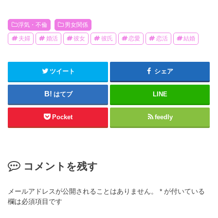
浮気・不倫
男女関係
夫婦
婚活
彼女
彼氏
恋愛
恋活
結婚
ツイート
シェア
はてブ
LINE
Pocket
feedly
コメントを残す
メールアドレスが公開されることはありません。
*
が付いている
欄は必須項目です