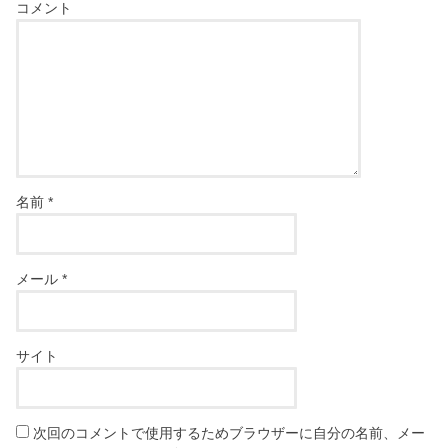
コメント
名前
*
メール
*
サイト
次回のコメントで使用するためブラウザーに自分の名前、メー