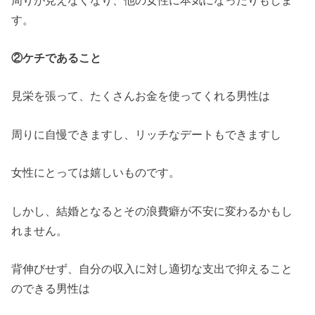
す。
②ケチであること
見栄を張って、たくさんお金を使ってくれる男性は
周りに自慢できますし、リッチなデートもできますし
女性にとっては嬉しいものです。
しかし、結婚となるとその浪費癖が不安に変わるかもし
れません。
背伸びせず、自分の収入に対し適切な支出で抑えること
のできる男性は