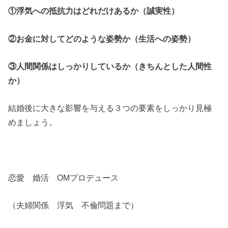
①浮気への抵抗力はどれだけあるか（誠実性）
②お金に対してどのような姿勢か（生活への姿勢）
③人間関係はしっかりしているか（きちんとした人間性
か）
結婚後に大きな影響を与える３つの要素をしっかり見極
めましょう。
恋愛 婚活 OMプロデュース
（夫婦関係 浮気 不倫問題まで）