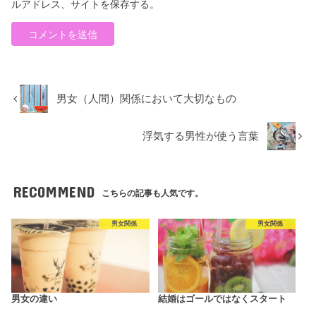
ルアドレス、サイトを保存する。
男女（人間）関係において大切なもの
浮気する男性が使う言葉
RECOMMEND
こちらの記事も人気です。
男女関係
男女関係
男女の違い
結婚はゴールではなくスタート