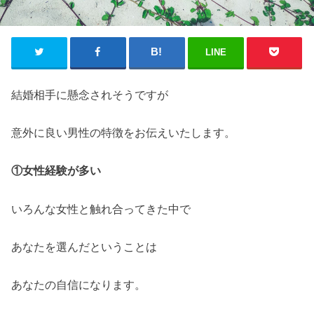
LINE
結婚相手に懸念されそうですが
意外に良い男性の特徴をお伝えいたします。
①女性経験が多い
いろんな女性と触れ合ってきた中で
あなたを選んだということは
あなたの自信になります。